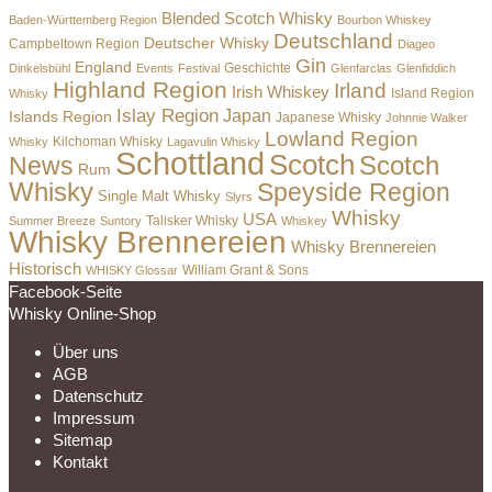
Blended Scotch Whisky
Baden-Württemberg Region
Bourbon Whiskey
Deutschland
Deutscher Whisky
Campbeltown Region
Diageo
Gin
England
Dinkelsbühl
Events
Festival
Geschichte
Glenfarclas
Glenfiddich
Highland Region
Irland
Irish Whiskey
Island Region
Whisky
Islay Region
Japan
Islands Region
Japanese Whisky
Johnnie Walker
Lowland Region
Whisky
Kilchoman Whisky
Lagavulin Whisky
Schottland
Scotch
Scotch
News
Rum
Whisky
Speyside Region
Single Malt Whisky
Slyrs
Whisky
USA
Summer Breeze
Suntory
Talisker Whisky
Whiskey
Whisky Brennereien
Whisky Brennereien
Historisch
William Grant & Sons
WHISKY Glossar
Facebook-Seite
Whisky Online-Shop
Über uns
AGB
Datenschutz
Impressum
Sitemap
Kontakt