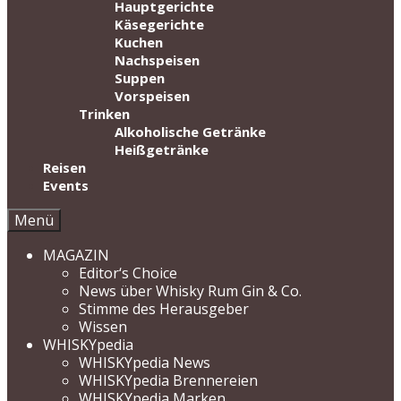
Hauptgerichte
Käsegerichte
Kuchen
Nachspeisen
Suppen
Vorspeisen
Trinken
Alkoholische Getränke
Heißgetränke
Reisen
Events
Menü
MAGAZIN
Editor‘s Choice
News über Whisky Rum Gin & Co.
Stimme des Herausgeber
Wissen
WHISKYpedia
WHISKYpedia News
WHISKYpedia Brennereien
WHISKYpedia Marken