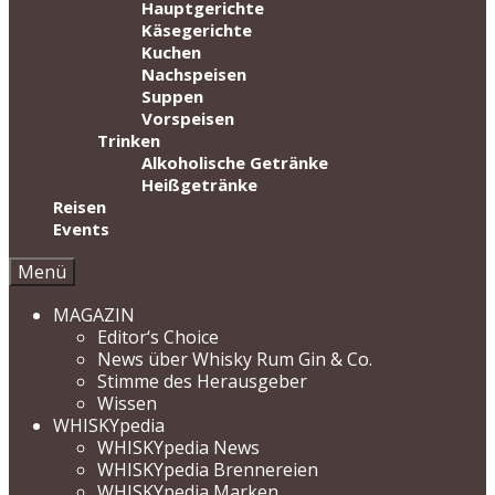
Hauptgerichte
Käsegerichte
Kuchen
Nachspeisen
Suppen
Vorspeisen
Trinken
Alkoholische Getränke
Heißgetränke
Reisen
Events
Menü
MAGAZIN
Editor‘s Choice
News über Whisky Rum Gin & Co.
Stimme des Herausgeber
Wissen
WHISKYpedia
WHISKYpedia News
WHISKYpedia Brennereien
WHISKYpedia Marken