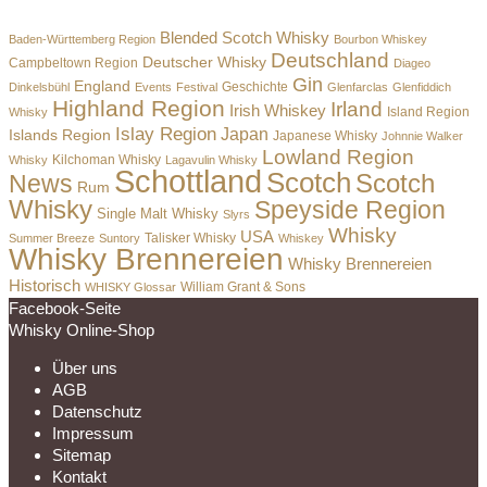
Blended Scotch Whisky
Baden-Württemberg Region
Bourbon Whiskey
Deutschland
Deutscher Whisky
Campbeltown Region
Diageo
Gin
England
Dinkelsbühl
Events
Festival
Geschichte
Glenfarclas
Glenfiddich
Highland Region
Irland
Irish Whiskey
Island Region
Whisky
Islay Region
Japan
Islands Region
Japanese Whisky
Johnnie Walker
Lowland Region
Whisky
Kilchoman Whisky
Lagavulin Whisky
Schottland
Scotch
Scotch
News
Rum
Whisky
Speyside Region
Single Malt Whisky
Slyrs
Whisky
USA
Summer Breeze
Suntory
Talisker Whisky
Whiskey
Whisky Brennereien
Whisky Brennereien
Historisch
William Grant & Sons
WHISKY Glossar
Facebook-Seite
Whisky Online-Shop
Über uns
AGB
Datenschutz
Impressum
Sitemap
Kontakt