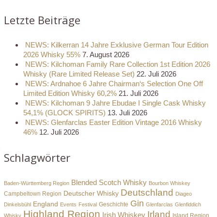
Letzte Beiträge
NEWS: Kilkerran 14 Jahre Exklusive German Tour Edition
2026 Whisky 55%
7. August 2026
NEWS: Kilchoman Family Rare Collection 1st Edition 2026
Whisky (Rare Limited Release Set)
22. Juli 2026
NEWS: Ardnahoe 6 Jahre Chairman‘s Selection One Off
Limited Edition Whisky 60,2%
21. Juli 2026
NEWS: Kilchoman 9 Jahre Ebudae I Single Cask Whisky
54,1% (GLOCK SPIRITS)
13. Juli 2026
NEWS: Glenfarclas Easter Edition Vintage 2016 Whisky
46%
12. Juli 2026
Schlagwörter
Blended Scotch Whisky
Baden-Württemberg Region
Bourbon Whiskey
Deutschland
Deutscher Whisky
Campbeltown Region
Diageo
Gin
England
Dinkelsbühl
Events
Festival
Geschichte
Glenfarclas
Glenfiddich
Highland Region
Irland
Irish Whiskey
Island Region
Whisky