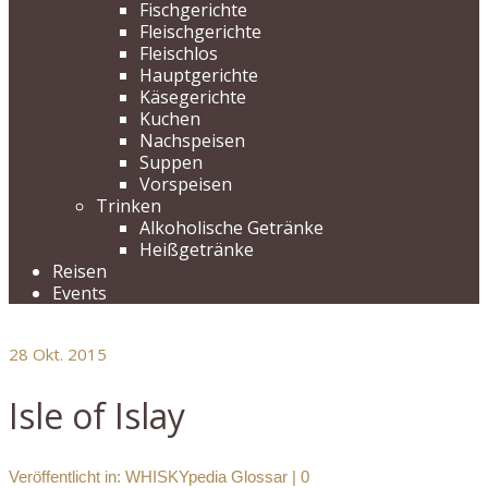
Fischgerichte
Fleischgerichte
Fleischlos
Hauptgerichte
Käsegerichte
Kuchen
Nachspeisen
Suppen
Vorspeisen
Trinken
Alkoholische Getränke
Heißgetränke
Reisen
Events
28
Okt. 2015
Isle of Islay
Veröffentlicht in:
WHISKYpedia Glossar
|
0