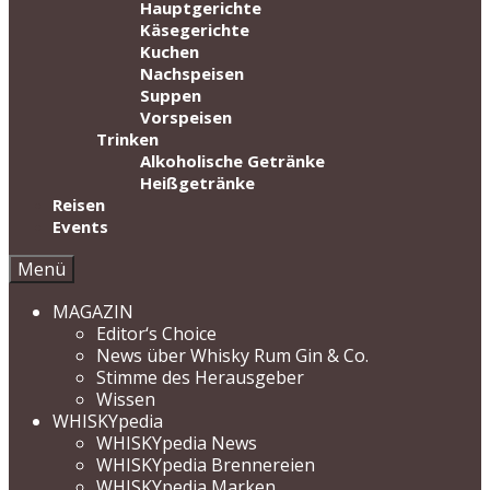
Hauptgerichte
Käsegerichte
Kuchen
Nachspeisen
Suppen
Vorspeisen
Trinken
Alkoholische Getränke
Heißgetränke
Reisen
Events
Menü
MAGAZIN
Editor‘s Choice
News über Whisky Rum Gin & Co.
Stimme des Herausgeber
Wissen
WHISKYpedia
WHISKYpedia News
WHISKYpedia Brennereien
WHISKYpedia Marken