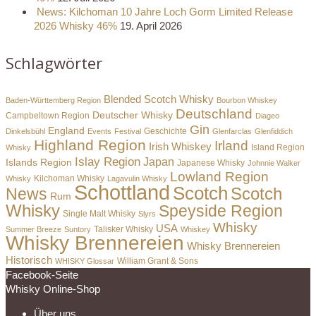
News: Kilchoman 10 Jahre Loch Gorm Limited Release
2026 Whisky 46%
19. April 2026
Schlagwörter
Blended Scotch Whisky
Baden-Württemberg Region
Bourbon Whiskey
Deutschland
Deutscher Whisky
Campbeltown Region
Diageo
Gin
England
Dinkelsbühl
Events
Festival
Geschichte
Glenfarclas
Glenfiddich
Highland Region
Irland
Irish Whiskey
Island Region
Whisky
Islay Region
Japan
Islands Region
Japanese Whisky
Johnnie Walker
Lowland Region
Whisky
Kilchoman Whisky
Lagavulin Whisky
Schottland
Scotch
Scotch
News
Rum
Whisky
Speyside Region
Single Malt Whisky
Slyrs
Whisky
USA
Summer Breeze
Suntory
Talisker Whisky
Whiskey
Whisky Brennereien
Whisky Brennereien
Historisch
William Grant & Sons
WHISKY Glossar
Facebook-Seite
Whisky Online-Shop
Über uns