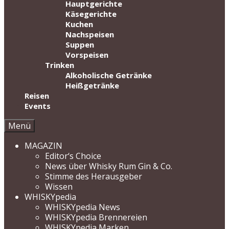
Hauptgerichte
Käsegerichte
Kuchen
Nachspeisen
Suppen
Vorspeisen
Trinken
Alkoholische Getränke
Heißgetränke
Reisen
Events
Menü
MAGAZIN
Editor‘s Choice
News über Whisky Rum Gin & Co.
Stimme des Herausgeber
Wissen
WHISKYpedia
WHISKYpedia News
WHISKYpedia Brennereien
WHISKYpedia Marken