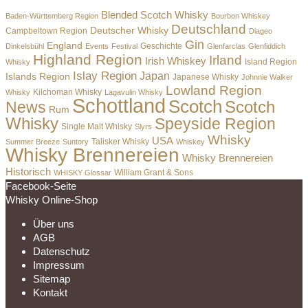
Blended Scotch Whisky
Baden-Württemberg Region
Bourbon Whiskey
Deutschland
Deutscher Whisky
Campbeltown Region
Diageo
Gin
England
Dinkelsbühl
Events
Festival
Geschichte
Glenfarclas
Glenfiddich
Highland Region
Irland
Irish Whiskey
Island Region
Whisky
Islay Region
Japan
Islands Region
Japanese Whisky
Johnnie Walker
Lowland Region
Whisky
Kilchoman Whisky
Lagavulin Whisky
Schottland
Scotch
Scotch
News
Rum
Whisky
Speyside Region
Single Malt Whisky
Slyrs
Whisky
USA
Summer Breeze
Suntory
Talisker Whisky
Whiskey
Whisky Brennereien
Whisky Brennereien
Historisch
William Grant & Sons
WHISKY Glossar
Facebook-Seite
Whisky Online-Shop
Über uns
AGB
Datenschutz
Impressum
Sitemap
Kontakt