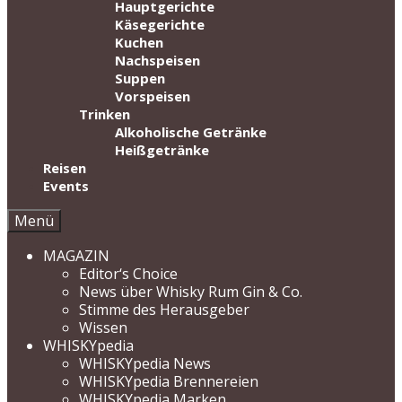
Hauptgerichte
Käsegerichte
Kuchen
Nachspeisen
Suppen
Vorspeisen
Trinken
Alkoholische Getränke
Heißgetränke
Reisen
Events
Menü
MAGAZIN
Editor‘s Choice
News über Whisky Rum Gin & Co.
Stimme des Herausgeber
Wissen
WHISKYpedia
WHISKYpedia News
WHISKYpedia Brennereien
WHISKYpedia Marken