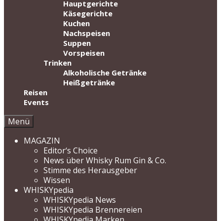
Hauptgerichte
Käsegerichte
Kuchen
Nachspeisen
Suppen
Vorspeisen
Trinken
Alkoholische Getränke
Heißgetränke
Reisen
Events
Menü
MAGAZIN
Editor‘s Choice
News über Whisky Rum Gin & Co.
Stimme des Herausgeber
Wissen
WHISKYpedia
WHISKYpedia News
WHISKYpedia Brennereien
WHISKYpedia Marken