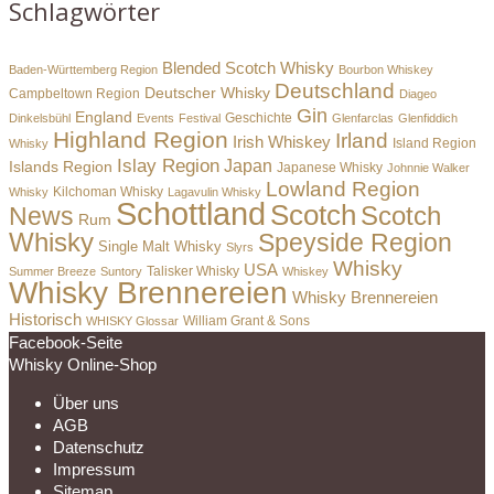
Schlagwörter
Blended Scotch Whisky
Baden-Württemberg Region
Bourbon Whiskey
Deutschland
Deutscher Whisky
Campbeltown Region
Diageo
Gin
England
Dinkelsbühl
Events
Festival
Geschichte
Glenfarclas
Glenfiddich
Highland Region
Irland
Irish Whiskey
Island Region
Whisky
Islay Region
Japan
Islands Region
Japanese Whisky
Johnnie Walker
Lowland Region
Whisky
Kilchoman Whisky
Lagavulin Whisky
Schottland
Scotch
Scotch
News
Rum
Whisky
Speyside Region
Single Malt Whisky
Slyrs
Whisky
USA
Summer Breeze
Suntory
Talisker Whisky
Whiskey
Whisky Brennereien
Whisky Brennereien
Historisch
William Grant & Sons
WHISKY Glossar
Facebook-Seite
Whisky Online-Shop
Über uns
AGB
Datenschutz
Impressum
Sitemap