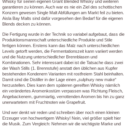
Whisky für seinen eigenen Grant Blended Whisky und weiteren
garantieren zu können. Auch war es nie ein Ziel des schottischen
Konzern gewesen Single Malt Abfüllungen am Markt feil zu bieten.
Aisla Bay Malts sind dafür vorgesehen den Bedarf für die eigenen
Blends decken zu können.
Die Fertigung wurde in der Technik so variabel aufgebaut, dass die
Produktionsmannschaft unterschiedliche Produkte und Stile
fertigen können. Erstens kann das Malz nach unterschiedlichen
Levels getorft werden, die Fermentationszeit kann variiert werden
und die Nutzung unterschiedlicher Brennblasen und
Kombinationen. Sehr interessant dabei ist die Tatsache dass zwei
der Wash Stills (1. Brennstufe) anstatt den üblichen aus Kupfer
bestehenden Kondenern Varianten mit rostfreiem Stahl beinhalten.
Damit sind die Distiller in der Lage einen „sulphury new make“
herzustellen. Dies kann dem späteren gereiften Whisky nämlich
ein verändertes Aromenkostüm verpassen was Richtung Fleisch,
Angebackenem, gummiartig, verrottenden Aromen bis hin zu ganz
unerwartetem mit Fruchtnoten wie Grapefruit.
Und wer denkt wir reden und schreiben über noch einen kleinen
Erzeuger von hochwertigem Whisky! Nein, viel größer spielt hier
die Musik. Zum Vergleich: Nehmen wir die wichtigste Marke und