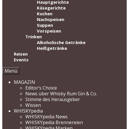
Hauptgerichte
Käsegerichte
Kuchen
Nachspeisen
Suppen
Vorspeisen
Trinken
Alkoholische Getränke
Heißgetränke
Reisen
Events
Menü
MAGAZIN
Editor‘s Choice
News über Whisky Rum Gin & Co.
Stimme des Herausgeber
Wissen
WHISKYpedia
WHISKYpedia News
WHISKYpedia Brennereien
WHISKYpedia Marken