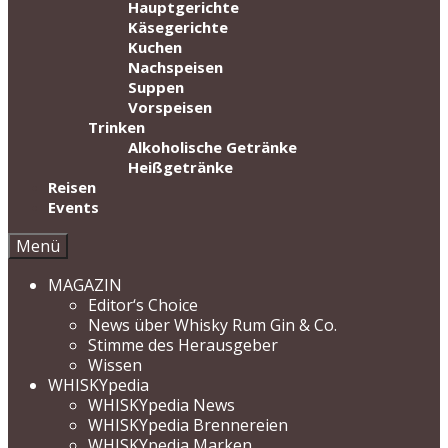
Hauptgerichte
Käsegerichte
Kuchen
Nachspeisen
Suppen
Vorspeisen
Trinken
Alkoholische Getränke
Heißgetränke
Reisen
Events
Menü
MAGAZIN
Editor‘s Choice
News über Whisky Rum Gin & Co.
Stimme des Herausgeber
Wissen
WHISKYpedia
WHISKYpedia News
WHISKYpedia Brennereien
WHISKYpedia Marken