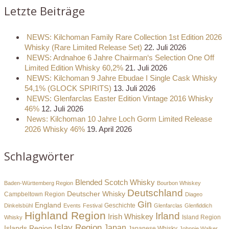
Letzte Beiträge
NEWS: Kilchoman Family Rare Collection 1st Edition 2026
Whisky (Rare Limited Release Set)
22. Juli 2026
NEWS: Ardnahoe 6 Jahre Chairman‘s Selection One Off
Limited Edition Whisky 60,2%
21. Juli 2026
NEWS: Kilchoman 9 Jahre Ebudae I Single Cask Whisky
54,1% (GLOCK SPIRITS)
13. Juli 2026
NEWS: Glenfarclas Easter Edition Vintage 2016 Whisky
46%
12. Juli 2026
News: Kilchoman 10 Jahre Loch Gorm Limited Release
2026 Whisky 46%
19. April 2026
Schlagwörter
Blended Scotch Whisky
Baden-Württemberg Region
Bourbon Whiskey
Deutschland
Deutscher Whisky
Campbeltown Region
Diageo
Gin
England
Dinkelsbühl
Events
Festival
Geschichte
Glenfarclas
Glenfiddich
Highland Region
Irland
Irish Whiskey
Island Region
Whisky
Islay Region
Japan
Islands Region
Japanese Whisky
Johnnie Walker