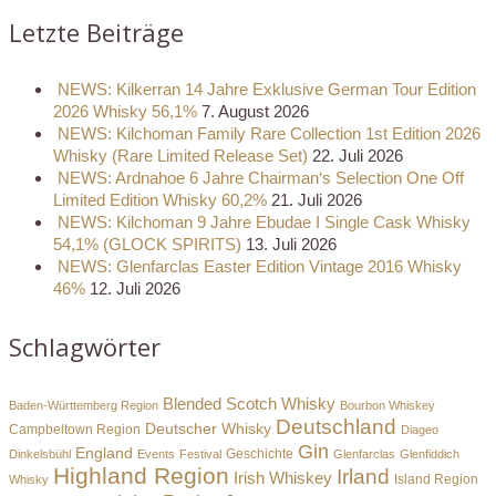
Letzte Beiträge
NEWS: Kilkerran 14 Jahre Exklusive German Tour Edition
2026 Whisky 56,1%
7. August 2026
NEWS: Kilchoman Family Rare Collection 1st Edition 2026
Whisky (Rare Limited Release Set)
22. Juli 2026
NEWS: Ardnahoe 6 Jahre Chairman‘s Selection One Off
Limited Edition Whisky 60,2%
21. Juli 2026
NEWS: Kilchoman 9 Jahre Ebudae I Single Cask Whisky
54,1% (GLOCK SPIRITS)
13. Juli 2026
NEWS: Glenfarclas Easter Edition Vintage 2016 Whisky
46%
12. Juli 2026
Schlagwörter
Blended Scotch Whisky
Baden-Württemberg Region
Bourbon Whiskey
Deutschland
Deutscher Whisky
Campbeltown Region
Diageo
Gin
England
Dinkelsbühl
Events
Festival
Geschichte
Glenfarclas
Glenfiddich
Highland Region
Irland
Irish Whiskey
Island Region
Whisky