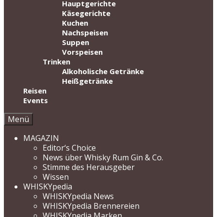
Hauptgerichte
Käsegerichte
Kuchen
Nachspeisen
Suppen
Vorspeisen
Trinken
Alkoholische Getränke
Heißgetränke
Reisen
Events
Menü
MAGAZIN
Editor‘s Choice
News über Whisky Rum Gin & Co.
Stimme des Herausgeber
Wissen
WHISKYpedia
WHISKYpedia News
WHISKYpedia Brennereien
WHISKYpedia Marken