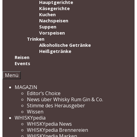
Hauptgerichte
Käsegerichte
Kuchen
Nachspeisen
Suppen
Vorspeisen
Trinken
Alkoholische Getränke
Heißgetränke
Reisen
Events
Menü
MAGAZIN
Editor‘s Choice
News über Whisky Rum Gin & Co.
Stimme des Herausgeber
Wissen
WHISKYpedia
WHISKYpedia News
WHISKYpedia Brennereien
WHISKYpedia Marken