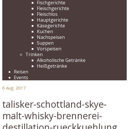
Fischgerichte
Fleischgerichte
Fleischlos
Hauptgerichte
Käsegerichte
Kuchen
Nachspeisen
Suppen
Vorspeisen
Trinken
Alkoholische Getränke
Heißgetränke
Reisen
Events
6
Aug. 2017
talisker-schottland-skye-
malt-whisky-brennerei-
destillation-rueckkuehlung