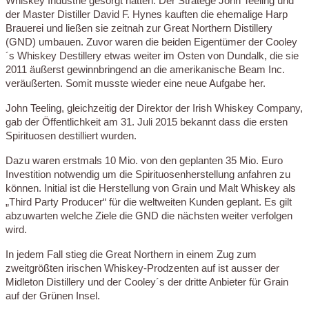
Whiskey Industrie gesorgt hatten. Der Stratege John Teeling und
der Master Distiller David F. Hynes kauften die ehemalige Harp
Brauerei und ließen sie zeitnah zur Great Northern Distillery
(GND) umbauen. Zuvor waren die beiden Eigentümer der Cooley
´s Whiskey Destillery etwas weiter im Osten von Dundalk, die sie
2011 äußerst gewinnbringend an die amerikanische Beam Inc.
veräußerten. Somit musste wieder eine neue Aufgabe her.
John Teeling, gleichzeitig der Direktor der Irish Whiskey Company,
gab der Öffentlichkeit am 31. Juli 2015 bekannt dass die ersten
Spirituosen destilliert wurden.
Dazu waren erstmals 10 Mio. von den geplanten 35 Mio. Euro
Investition notwendig um die Spirituosenherstellung anfahren zu
können. Initial ist die Herstellung von Grain und Malt Whiskey als
„Third Party Producer“ für die weltweiten Kunden geplant. Es gilt
abzuwarten welche Ziele die GND die nächsten weiter verfolgen
wird.
In jedem Fall stieg die Great Northern in einem Zug zum
zweitgrößten irischen Whiskey-Prodzenten auf ist ausser der
Midleton Distillery und der Cooley´s der dritte Anbieter für Grain
auf der Grünen Insel.