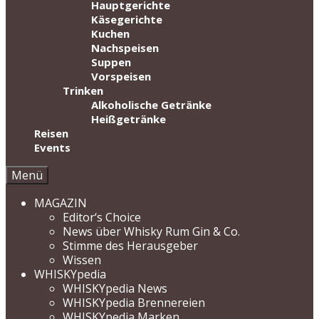
Hauptgerichte
Käsegerichte
Kuchen
Nachspeisen
Suppen
Vorspeisen
Trinken
Alkoholische Getränke
Heißgetränke
Reisen
Events
Menü
MAGAZIN
Editor‘s Choice
News über Whisky Rum Gin & Co.
Stimme des Herausgeber
Wissen
WHISKYpedia
WHISKYpedia News
WHISKYpedia Brennereien
WHISKYpedia Marken