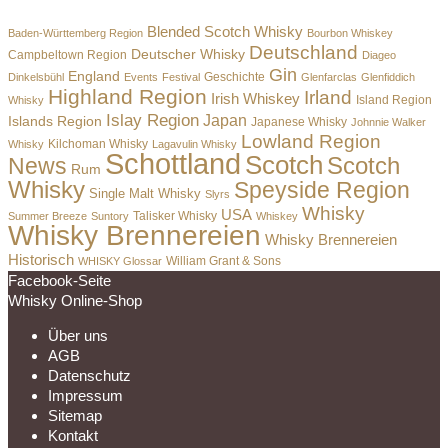
Blended Scotch Whisky
Baden-Württemberg Region
Bourbon Whiskey
Deutschland
Deutscher Whisky
Campbeltown Region
Diageo
Gin
England
Dinkelsbühl
Events
Festival
Geschichte
Glenfarclas
Glenfiddich
Highland Region
Irland
Irish Whiskey
Island Region
Whisky
Islay Region
Japan
Islands Region
Japanese Whisky
Johnnie Walker
Lowland Region
Whisky
Kilchoman Whisky
Lagavulin Whisky
Schottland
Scotch
Scotch
News
Rum
Whisky
Speyside Region
Single Malt Whisky
Slyrs
Whisky
USA
Summer Breeze
Suntory
Talisker Whisky
Whiskey
Whisky Brennereien
Whisky Brennereien
Historisch
William Grant & Sons
WHISKY Glossar
Facebook-Seite
Whisky Online-Shop
Über uns
AGB
Datenschutz
Impressum
Sitemap
Kontakt