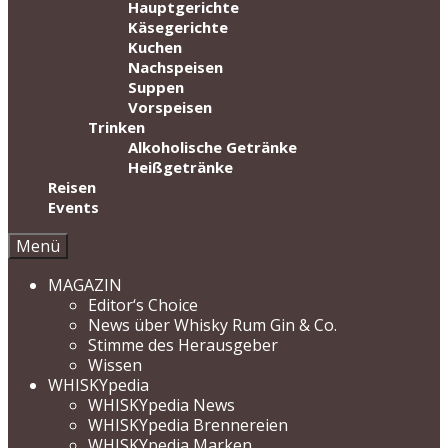
Hauptgerichte
Käsegerichte
Kuchen
Nachspeisen
Suppen
Vorspeisen
Trinken
Alkoholische Getränke
Heißgetränke
Reisen
Events
Menü
MAGAZIN
Editor‘s Choice
News über Whisky Rum Gin & Co.
Stimme des Herausgeber
Wissen
WHISKYpedia
WHISKYpedia News
WHISKYpedia Brennereien
WHISKYpedia Marken