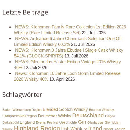
Letzte Beiträge
NEWS: Kilchoman Family Rare Collection 1st Edition 2026
Whisky (Rare Limited Release Set)
22. Juli 2026
NEWS: Ardnahoe 6 Jahre Chairman‘s Selection One Off
Limited Edition Whisky 60,2%
21. Juli 2026
NEWS: Kilchoman 9 Jahre Ebudae I Single Cask Whisky
54,1% (GLOCK SPIRITS)
13. Juli 2026
NEWS: Glenfarclas Easter Edition Vintage 2016 Whisky
46%
12. Juli 2026
News: Kilchoman 10 Jahre Loch Gorm Limited Release
2026 Whisky 46%
19. April 2026
Schlagwörter
Blended Scotch Whisky
Baden-Württemberg Region
Bourbon Whiskey
Deutschland
Deutscher Whisky
Campbeltown Region
Diageo
Gin
England
Dinkelsbühl
Events
Festival
Geschichte
Glenfarclas
Glenfiddich
Highland Region
Irland
Irish Whiskey
Island Region
Whisky