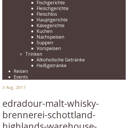
Fischgerichte
Fleischgerichte
Fleischlos
Hauptgerichte
Käsegerichte
Kuchen
Nachspeisen
Suppen
Vorspeisen
Trinken
Alkoholische Getränke
Heißgetränke
Reisen
Events
3
Aug. 2017
edradour-malt-whisky-
brennerei-schottland-
highlands-warehouse-