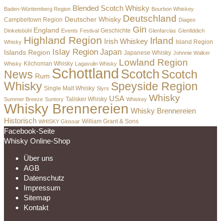
Blended Scotch Whisky
Baden-Württemberg Region
Bourbon Whiskey
Deutschland
Deutscher Whisky
Campbeltown Region
Diageo
Gin
England
Dinkelsbühl
Events
Festival
Geschichte
Glenfarclas
Glenfiddich
Highland Region
Irland
Irish Whiskey
Island Region
Whisky
Islay Region
Japan
Islands Region
Japanese Whisky
Johnnie Walker
Lowland Region
Whisky
Kilchoman Whisky
Lagavulin Whisky
Schottland
Scotch
Scotch
News
Rum
Whisky
Speyside Region
Single Malt Whisky
Slyrs
Whisky
USA
Summer Breeze
Suntory
Talisker Whisky
Whiskey
Whisky Brennereien
Whisky Brennereien
Historisch
William Grant & Sons
WHISKY Glossar
Facebook-Seite
Whisky Online-Shop
Über uns
AGB
Datenschutz
Impressum
Sitemap
Kontakt