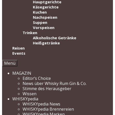
Hauptgerichte
Käsegerichte
Kuchen
Nachspeisen
Suppen
Vorspeisen
Trinken
Alkoholische Getränke
Heißgetränke
Reisen
Events
Menü
MAGAZIN
Editor‘s Choice
News über Whisky Rum Gin & Co.
Stimme des Herausgeber
Wissen
WHISKYpedia
WHISKYpedia News
WHISKYpedia Brennereien
WHISKYpedia Marken