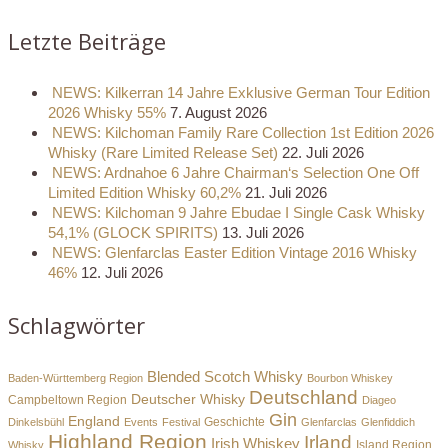
Letzte Beiträge
NEWS: Kilkerran 14 Jahre Exklusive German Tour Edition
2026 Whisky 55%
7. August 2026
NEWS: Kilchoman Family Rare Collection 1st Edition 2026
Whisky (Rare Limited Release Set)
22. Juli 2026
NEWS: Ardnahoe 6 Jahre Chairman‘s Selection One Off
Limited Edition Whisky 60,2%
21. Juli 2026
NEWS: Kilchoman 9 Jahre Ebudae I Single Cask Whisky
54,1% (GLOCK SPIRITS)
13. Juli 2026
NEWS: Glenfarclas Easter Edition Vintage 2016 Whisky
46%
12. Juli 2026
Schlagwörter
Blended Scotch Whisky
Baden-Württemberg Region
Bourbon Whiskey
Deutschland
Deutscher Whisky
Campbeltown Region
Diageo
Gin
England
Dinkelsbühl
Events
Festival
Geschichte
Glenfarclas
Glenfiddich
Highland Region
Irland
Irish Whiskey
Island Region
Whisky