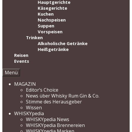
Hauptgerichte
Käsegerichte
Kuchen
Nachspeisen
Suppen
Vorspeisen
Trinken
Alkoholische Getränke
Heißgetränke
Reisen
Events
Menü
MAGAZIN
Editor‘s Choice
News über Whisky Rum Gin & Co.
Stimme des Herausgeber
Wissen
WHISKYpedia
WHISKYpedia News
WHISKYpedia Brennereien
WHISKYpedia Marken