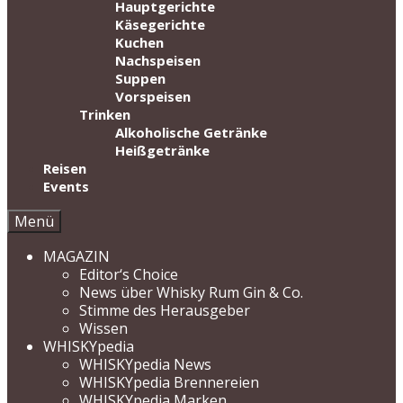
Hauptgerichte
Käsegerichte
Kuchen
Nachspeisen
Suppen
Vorspeisen
Trinken
Alkoholische Getränke
Heißgetränke
Reisen
Events
Menü
MAGAZIN
Editor‘s Choice
News über Whisky Rum Gin & Co.
Stimme des Herausgeber
Wissen
WHISKYpedia
WHISKYpedia News
WHISKYpedia Brennereien
WHISKYpedia Marken