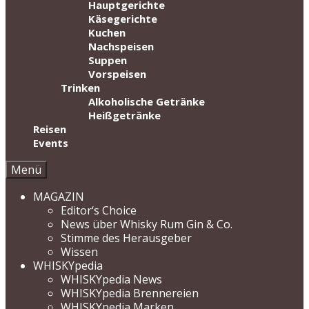
Hauptgerichte
Käsegerichte
Kuchen
Nachspeisen
Suppen
Vorspeisen
Trinken
Alkoholische Getränke
Heißgetränke
Reisen
Events
Menü
MAGAZIN
Editor‘s Choice
News über Whisky Rum Gin & Co.
Stimme des Herausgeber
Wissen
WHISKYpedia
WHISKYpedia News
WHISKYpedia Brennereien
WHISKYpedia Marken