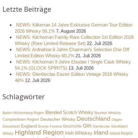
Letzte Beiträge
NEWS: Kilkerran 14 Jahre Exklusive German Tour Edition
2026 Whisky 56,1%
7. August 2026
NEWS: Kilchoman Family Rare Collection 1st Edition 2026
Whisky (Rare Limited Release Set)
22. Juli 2026
NEWS: Ardnahoe 6 Jahre Chairman‘s Selection One Off
Limited Edition Whisky 60,2%
21. Juli 2026
NEWS: Kilchoman 9 Jahre Ebudae I Single Cask Whisky
54,1% (GLOCK SPIRITS)
13. Juli 2026
NEWS: Glenfarclas Easter Edition Vintage 2016 Whisky
46%
12. Juli 2026
Schlagwörter
Blended Scotch Whisky
Baden-Württemberg Region
Bourbon Whiskey
Deutschland
Deutscher Whisky
Campbeltown Region
Diageo
Gin
England
Dinkelsbühl
Events
Festival
Geschichte
Glenfarclas
Glenfiddich
Highland Region
Irland
Irish Whiskey
Island Region
Whisky