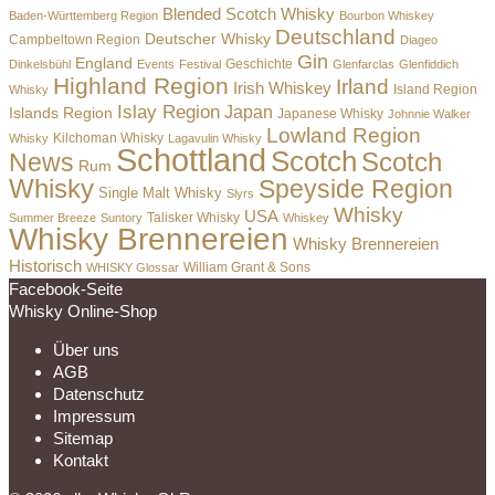
Blended Scotch Whisky
Baden-Württemberg Region
Bourbon Whiskey
Deutschland
Deutscher Whisky
Campbeltown Region
Diageo
Gin
England
Dinkelsbühl
Events
Festival
Geschichte
Glenfarclas
Glenfiddich
Highland Region
Irland
Irish Whiskey
Island Region
Whisky
Islay Region
Japan
Islands Region
Japanese Whisky
Johnnie Walker
Lowland Region
Whisky
Kilchoman Whisky
Lagavulin Whisky
Schottland
Scotch
Scotch
News
Rum
Whisky
Speyside Region
Single Malt Whisky
Slyrs
Whisky
USA
Summer Breeze
Suntory
Talisker Whisky
Whiskey
Whisky Brennereien
Whisky Brennereien
Historisch
William Grant & Sons
WHISKY Glossar
Facebook-Seite
Whisky Online-Shop
Über uns
AGB
Datenschutz
Impressum
Sitemap
Kontakt