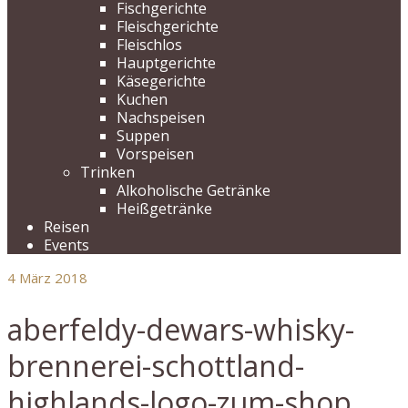
Fischgerichte
Fleischgerichte
Fleischlos
Hauptgerichte
Käsegerichte
Kuchen
Nachspeisen
Suppen
Vorspeisen
Trinken
Alkoholische Getränke
Heißgetränke
Reisen
Events
4
März 2018
aberfeldy-dewars-whisky-
brennerei-schottland-
highlands-logo-zum-shop