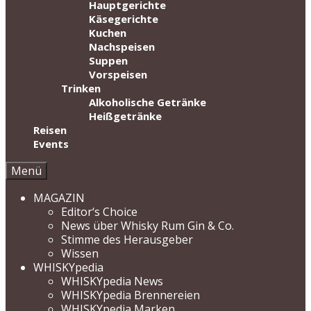
Hauptgerichte
Käsegerichte
Kuchen
Nachspeisen
Suppen
Vorspeisen
Trinken
Alkoholische Getränke
Heißgetränke
Reisen
Events
Menü
MAGAZIN
Editor‘s Choice
News über Whisky Rum Gin & Co.
Stimme des Herausgeber
Wissen
WHISKYpedia
WHISKYpedia News
WHISKYpedia Brennereien
WHISKYpedia Marken